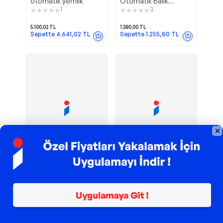
otomatik yemlik
Otomatik Balık
Yemleme Makinesi
1
3
5.100,02
TL
1.380,00
TL
Sepette
4.641,02
TL
Sepette
1.255,80
TL
TROY ile 200 TL İndirim
TROY ile 200 TL İndirim
AF-013
3582 Auto
Dophin
Eheim
OTOMATİK YEMLEME
Feeder Otomatik
MakineSI
Yemleme Makinesı
İkili 2 x 80 ML
2.490,00
TL
6.588,84
TL
Sepette
2.265,90
TL
Sepette
5.995,84
TL