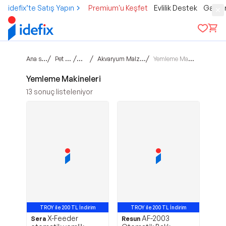
idefix’te Satış Yapın
Premium'u Keşfet
Evlilik Destek
Gamer
Ana sayfa
/
/
/
/
Pet Shop
Balık
Akvaryum Malzemeleri
Yemleme Makineleri
Yemleme Makineleri
13
sonuç listeleniyor
TROY ile 200 TL İndirim
TROY ile 200 TL İndirim
X-Feeder
AF-2003
Sera
Resun