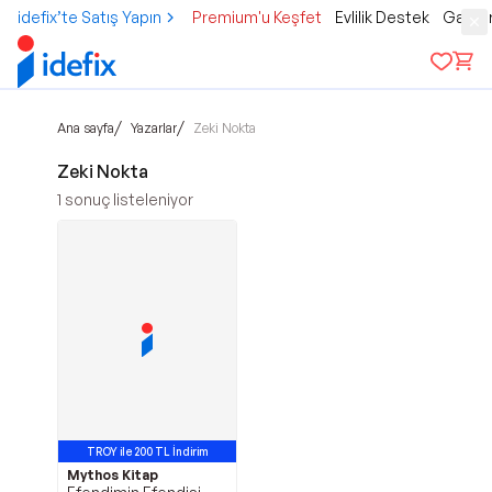
idefix’te Satış Yapın
Premium'u Keşfet
Evlilik Destek
Gamer
/
/
Ana sayfa
Yazarlar
Zeki Nokta
Zeki Nokta
1
sonuç listeleniyor
TROY ile 200 TL İndirim
Mythos Kitap