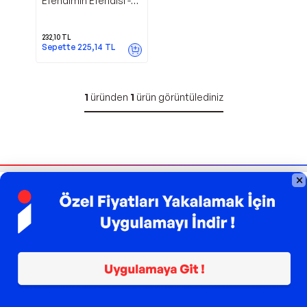
Efendimin Efendisi -
Mythos Kitap
232,10
TL
Sepette
225,14
TL
1
üründen
1
ürün görüntülediniz
Bizi Takip Edin
Sipariş Takibi