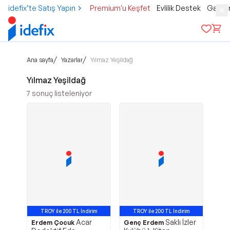
idefix’te Satış Yapın
Premium'u Keşfet
Evlilik Destek
Gamer
/
/
Ana sayfa
Yazarlar
Yılmaz Yeşildağ
Yılmaz Yeşildağ
7
sonuç listeleniyor
TROY ile 200 TL İndirim
TROY ile 200 TL İndirim
Acar
Saklı İzler
Erdem Çocuk
Genç Erdem