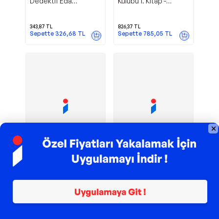
Dedektif Eda
Kulübü 1. Kitap -
Aramızda-Hayaletli Ev
Gizemli Kız Samira -
- Erdem Çocuk
Genç Erdem
343,87
TL
826,37
TL
Sepette
326,68
TL
Sepette
785,05
TL
TROY ile 200 TL İndirim
TROY ile 200 TL İndirim
Acar
Saklı İzler
Erdem Çocuk
Genç Erdem
Dedektif Eda Okulda-
Kulübü 3. Kitap -
Kantin Soygunu -
Adaçalı Tepesi -
Erdem Çocuk
Genç Erdem
343,87
TL
110,88
TL
Sepette
326,68
TL
Sepette
83,16
TL