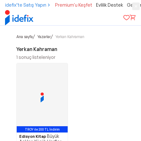
idefix’te Satış Yapın
Premium'u Keşfet
Evlilik Destek
Gamer
/
/
Ana sayfa
Yazarlar
Yerkan Kahraman
Yerkan Kahraman
1
sonuç listeleniyor
TROY ile 200 TL İndirim
Büyük
Edisyon Kitap