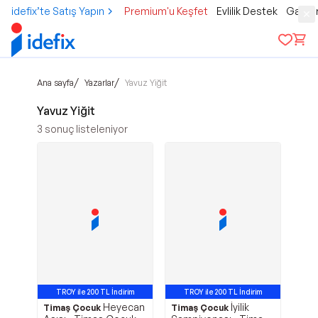
idefix’te Satış Yapın
Premium'u Keşfet
Evlilik Destek
Gamer
/
/
Ana sayfa
Yazarlar
Yavuz Yiğit
Yavuz Yiğit
3
sonuç listeleniyor
TROY ile 200 TL İndirim
TROY ile 200 TL İndirim
Heyecan
İyilik
Timaş Çocuk
Timaş Çocuk