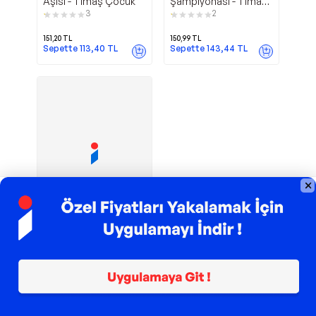
Aşısı - Timaş Çocuk
Şampiyonası - Timaş
Çocuk
3
2
151,20
TL
150,99
TL
Sepette
113,40
TL
Sepette
143,44
TL
TROY ile 200 TL İndirim
Okuldışı -
Vadi Yayınları
Bir Gençlik
Manifestosu - Vadi
Yayınları
362,88
TL
Sepette
272,16
TL