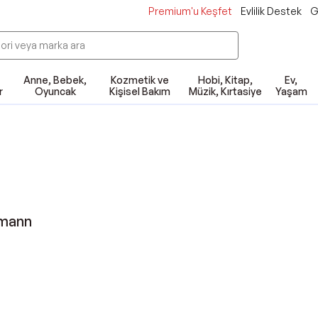
Premium'u Keşfet
Evlilik Destek
G
Anne, Bebek,
Kozmetik ve
Hobi, Kitap,
Ev,
r
Oyuncak
Kişisel Bakım
Müzik, Kırtasiye
Yaşam
fmann