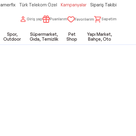
amerfix
Türk Telekom Özel
Kampanyalar
Sipariş Takibi
Giriş yap
Puanlarım
Sepetim
Favorilerim
Spor,
Süpermarket,
Pet
Yapı Market,
Outdoor
Gıda, Temizlik
Shop
Bahçe, Oto