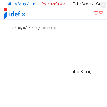
idefix’te Satış Yapın
Premium'u Keşfet
Evlilik Destek
Gamer
/
/
Ana sayfa
Yazarlar
Taha Kılınç
Taha Kılınç