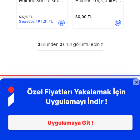
Holmes Seti - 5 Kitap
Holmes - Üç Çatılı Ev -
Takım - Girdap
E-Kitap - 40 Kitap
80,00
TL
509,50
TL
Sepette
494,21
TL
2
üründen
2
ürün görüntülediniz
Bizi Takip Edin
Sipariş Takibi