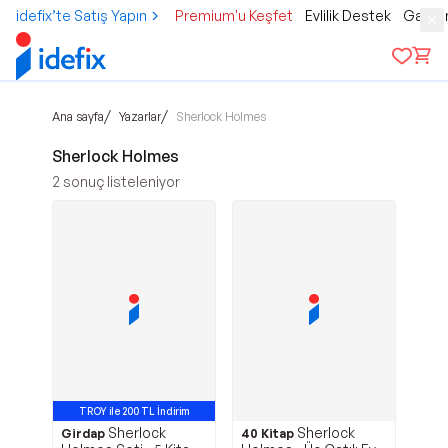
idefix’te Satış Yapın
Premium'u Keşfet
Evlilik Destek
Gamer
/
/
Ana sayfa
Yazarlar
Sherlock Holmes
Sherlock Holmes
2
sonuç listeleniyor
TROY ile 200 TL İndirim
Sherlock
Sherlock
Girdap
40 Kitap