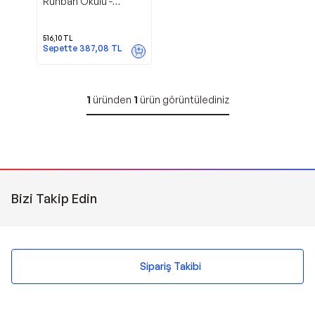
Ruhban Okulu -
Yedirenk
516,10
TL
Sepette
387,08
TL
1
üründen
1
ürün görüntülediniz
Bizi Takip Edin
Sipariş Takibi