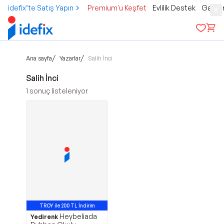
idefix’te Satış Yapın
Premium'u Keşfet
Evlilik Destek
Gamer
/
/
Ana sayfa
Yazarlar
Salih İnci
Salih İnci
1
sonuç listeleniyor
TROY ile 200 TL İndirim
Heybeliada
Yedirenk