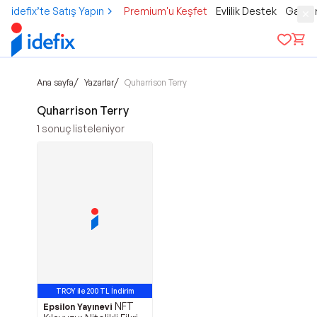
idefix’te Satış Yapın
Premium'u Keşfet
Evlilik Destek
Gamer
/
/
Ana sayfa
Yazarlar
Quharrison Terry
Quharrison Terry
1
sonuç listeleniyor
TROY ile 200 TL İndirim
NFT
Epsilon Yayınevi