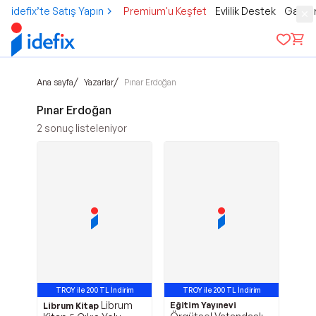
idefix’te Satış Yapın
Premium'u Keşfet
Evlilik Destek
Gamer
/
/
Ana sayfa
Yazarlar
Pınar Erdoğan
Pınar Erdoğan
2
sonuç listeleniyor
TROY ile 200 TL İndirim
TROY ile 200 TL İndirim
Librum
Eğitim Yayınevi
Librum Kitap