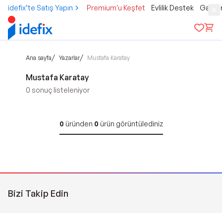
idefix’te Satış Yapın
Premium'u Keşfet
Evlilik Destek
Gamer
/
/
Ana sayfa
Yazarlar
Mustafa Karatay
Mustafa Karatay
0
sonuç listeleniyor
0
üründen
0
ürün görüntülediniz
Bizi Takip Edin