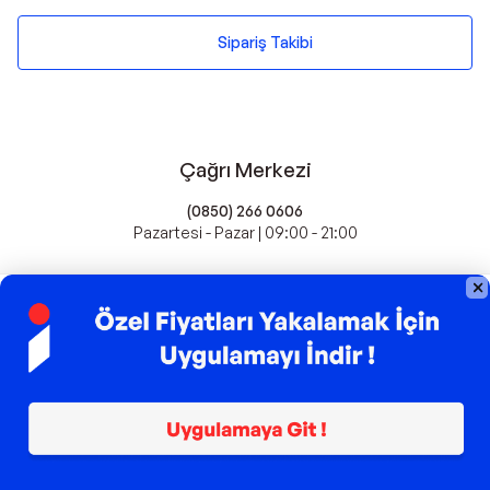
Sipariş Takibi
Çağrı Merkezi
(0850) 266 0606
Pazartesi - Pazar | 09:00 - 21:00
idefix'te Satış Yapın
Popüler Markalar
Farmasi
Xiaomi
Fissler
Kawai
Hankook
Lavazza
Fashcolle
Pro Plan