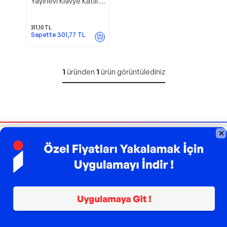
Yayınevi Klavye Katili -
Liman Yayınevi
311,10
TL
Sepette
301,77
TL
1
üründen
1
ürün görüntülediniz
Bizi Takip Edin
Sipariş Takibi