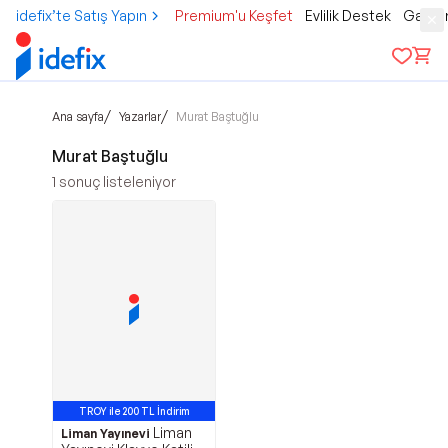
idefix’te Satış Yapın
Premium'u Keşfet
Evlilik Destek
Gamer
/
/
Ana sayfa
Yazarlar
Murat Baştuğlu
Murat Baştuğlu
1
sonuç listeleniyor
TROY ile 200 TL İndirim
Liman
Liman Yayınevi