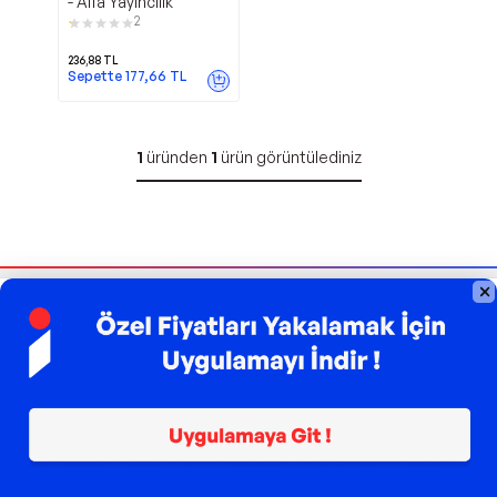
- Alfa Yayıncılık
2
236,88
TL
Sepette
177,66
TL
1
üründen
1
ürün görüntülediniz
Bizi Takip Edin
Sipariş Takibi