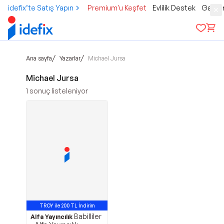
idefix’te Satış Yapın
Premium'u Keşfet
Evlilik Destek
Gamer
/
/
Ana sayfa
Yazarlar
Michael Jursa
Michael Jursa
1
sonuç listeleniyor
TROY ile 200 TL İndirim
Babilliler
Alfa Yayıncılık