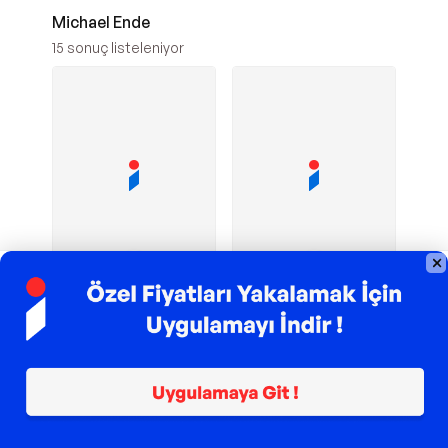
Michael Ende
15
sonuç listeleniyor
TROY ile 200 TL İndirim
TROY ile 200 TL İndirim
Pegasus Yayınevi
Pegasus Yayınevi
Momo - Pegasus
Pegasus Yayınevi
Yayınevi
Bitmeyecek Öykü -
3
2
Pegasus Yayınevi
387,20
TL
244,83
TL
Sepette
367,84
TL
Sepette
237,49
TL