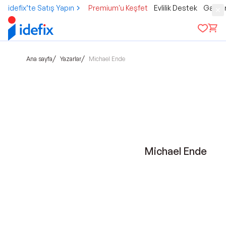
idefix’te Satış Yapın
Premium'u Keşfet
Evlilik Destek
Gamer
/
/
Ana sayfa
Yazarlar
Michael Ende
Michael Ende