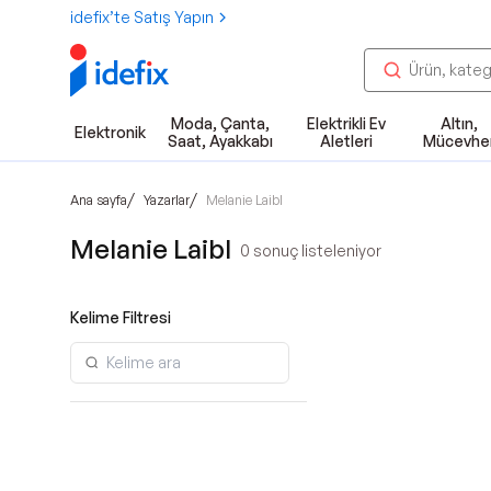
idefix’te Satış Yapın
Moda, Çanta,
Elektrikli Ev
Altın,
Elektronik
Saat, Ayakkabı
Aletleri
Mücevhe
/
/
Ana sayfa
Yazarlar
Melanie Laibl
Melanie Laibl
0
sonuç listeleniyor
Kelime Filtresi