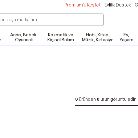
Premium'u Keşfet
Evlilik Destek
G
Anne, Bebek,
Kozmetik ve
Hobi, Kitap,
Ev,
r
Oyuncak
Kişisel Bakım
Müzik, Kırtasiye
Yaşam
0
üründen
0
ürün görüntüledini