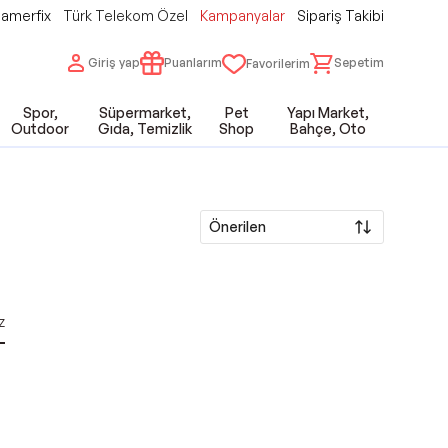
amerfix
Türk Telekom Özel
Kampanyalar
Sipariş Takibi
Giriş yap
Puanlarım
Sepetim
Favorilerim
Spor,
Süpermarket,
Pet
Yapı Market,
Outdoor
Gıda, Temizlik
Shop
Bahçe, Oto
Önerilen
z