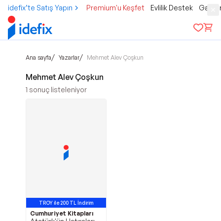
idefix’te Satış Yapın
Premium'u Keşfet
Evlilik Destek
Gamer
/
/
Ana sayfa
Yazarlar
Mehmet Alev Çoşkun
Mehmet Alev Çoşkun
1
sonuç listeleniyor
TROY ile 200 TL İndirim
Cumhuriyet Kitapları