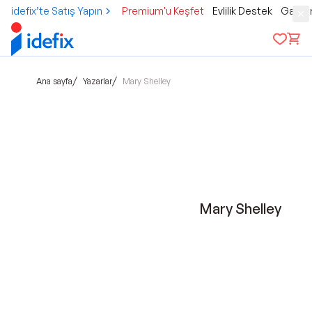
idefix’te Satış Yapın
Premium'u Keşfet
Evlilik Destek
Gamer
/
/
Ana sayfa
Yazarlar
Mary Shelley
Mary Shelley