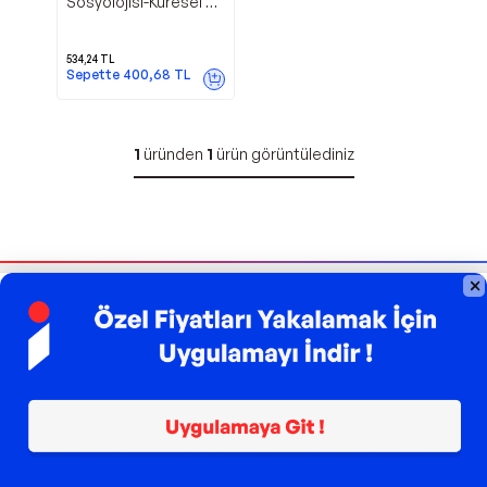
Sosyolojisi-Küresel Bir
Giriş - Küre Yayınları
534,24
TL
Sepette
400,68
TL
1
üründen
1
ürün görüntülediniz
Bizi Takip Edin
Sipariş Takibi