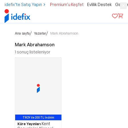
idefix’te Satış Yapın
Premium'u Keşfet
Evlilik Destek
Gamer
/
/
Ana sayfa
Yazarlar
Mark Abrahamson
Mark Abrahamson
1
sonuç listeleniyor
TROY ile 200 TL İndirim
Kent
Küre Yayınları