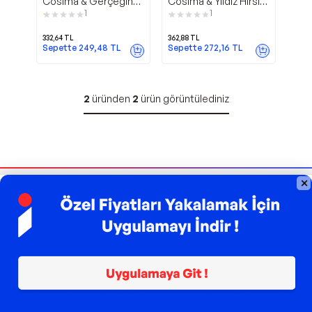
Cosima & Gerçeğin
Cosima & Yıldız Hırsızı
Peşinde - Genç
- Genç Timaş
1
1
Timaş
332,64
TL
362,88
TL
Sepette
249,48
TL
Sepette
272,16
TL
2
üründen
2
ürün görüntülediniz
Bizi Takip Edin
Sipariş Takibi