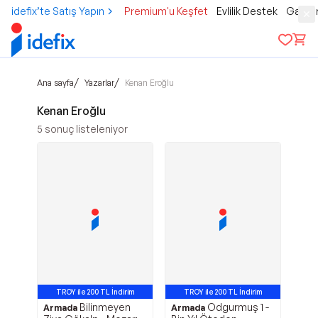
idefix’te Satış Yapın
Premium'u Keşfet
Evlilik Destek
Gamer
/
/
Ana sayfa
Yazarlar
Kenan Eroğlu
Kenan Eroğlu
5
sonuç listeleniyor
TROY ile 200 TL İndirim
TROY ile 200 TL İndirim
Bilinmeyen
Odgurmuş 1 -
Armada
Armada