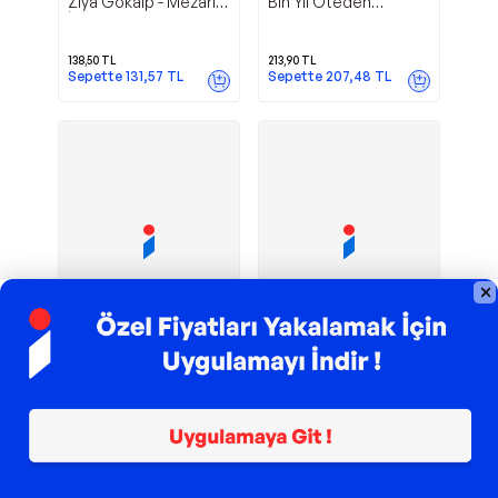
Ziya Gökalp - Mezarı
Bin Yıl Öteden
İlk Neredeydi? -
Uyarıyor - Armada
Armada
138,50
TL
213,90
TL
Sepette
131,57
TL
Sepette
207,48
TL
TROY ile 200 TL İndirim
TROY ile 200 TL İndirim
Ocaklı
Herdem Kitap
Armada
Eskimeyen Yazılar -
Günlerim - Armada
Herdem Kitap
230,50
TL
201,60
TL
Sepette
223,58
TL
Sepette
151,20
TL