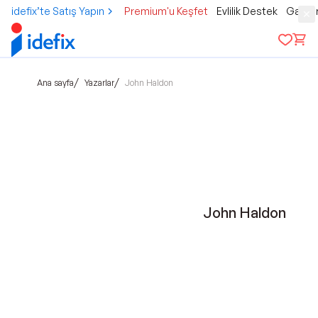
idefix’te Satış Yapın
Premium'u Keşfet
Evlilik Destek
Gamer
/
/
Ana sayfa
Yazarlar
John Haldon
John Haldon