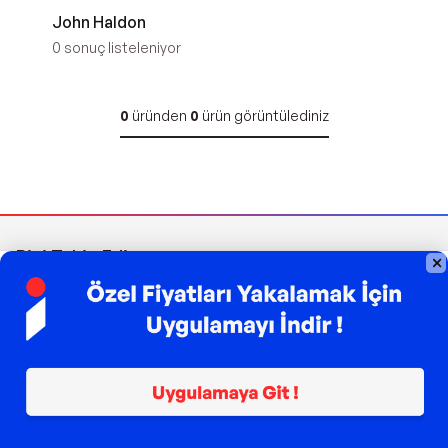
John Haldon
0
sonuç listeleniyor
0
üründen
0
ürün görüntülediniz
Bizi Takip Edin
Sipariş Takibi