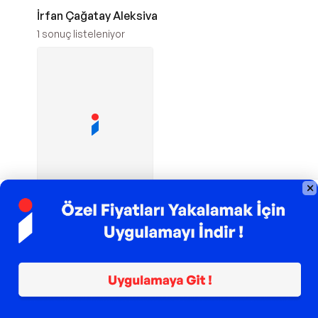
İrfan Çağatay Aleksiva
1
sonuç listeleniyor
TROY ile 200 TL İndirim
İletişim Yayınları
Osmanlı
İmparatorluğu'nun
Son Döneminde
Lazlar 1877 - 1923 -
388,90
TL
İletişim Yayınları
Sepette
377,23
TL