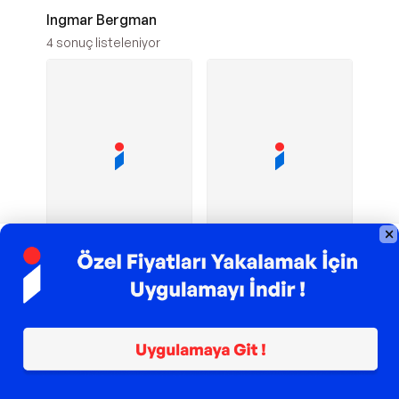
Ingmar Bergman
4
sonuç listeleniyor
TROY ile 200 TL İndirim
TROY ile 200 TL İndirim
Agora
Bir
Agora Kitaplığı
Yapı Kredi Yayınları
Kitaplığı Büyülü Fener
Evlilikten Sahneler -
- Agora Kitaplığı
Yapı Kredi Yayınları
1
2
352,50
TL
151,70
TL
Sepette
341,92
TL
Sepette
147,15
TL