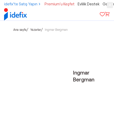
idefix’te Satış Yapın
Premium'u Keşfet
Evlilik Destek
Gamer
/
/
Ana sayfa
Yazarlar
Ingmar Bergman
Ingmar
Bergman