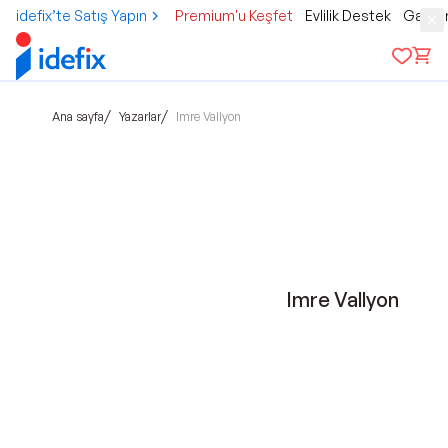
idefix’te Satış Yapın
Premium'u Keşfet
Evlilik Destek
Gamer
/
/
Ana sayfa
Yazarlar
Imre Vallyon
Imre Vallyon