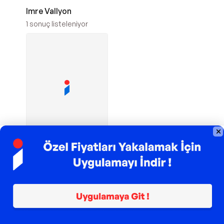
Imre Vallyon
1
sonuç listeleniyor
TROY ile 200 TL İndirim
Mona
Mona
Savaşçının Yolu -
Mona
194,65
TL
Sepette
188,81
TL