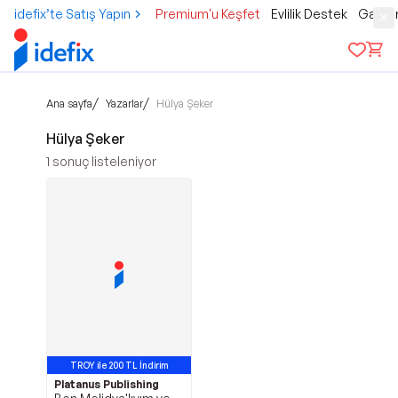
idefix’te Satış Yapın
Premium'u Keşfet
Evlilik Destek
Gamer
/
/
Ana sayfa
Yazarlar
Hülya Şeker
Hülya Şeker
1
sonuç listeleniyor
TROY ile 200 TL İndirim
Platanus Publishing