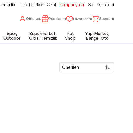
amerfix
Türk Telekom Özel
Kampanyalar
Sipariş Takibi
Giriş yap
Puanlarım
Sepetim
Favorilerim
Spor,
Süpermarket,
Pet
Yapı Market,
Outdoor
Gıda, Temizlik
Shop
Bahçe, Oto
Önerilen