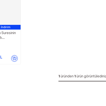
 İndirim
 Suresinin
tı
esi - Çıra
L
1
üründen
1
ürün görüntüledini