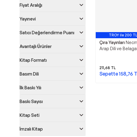
Fiyat Aralığı
Yayınevi
Satıcı Değerlendirme Puanı
TROY ile 200 TL
Çıra Yayınları
Necm
Avantajlı Ürünler
Arap Dili ve Belaga
Açısından İncelenm
Kitap Formatı
Yayınları
211,68
TL
Sepette
158,76
T
Basım Dili
İlk Baskı Yılı
Baskı Sayısı
Kitap Seti
İmzalı Kitap