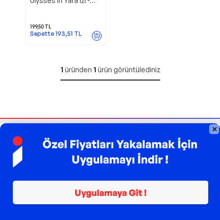
Ulysses'in Yara İzi -
Klaros Yayınları
199,50
TL
Sepette
193,51
TL
1
üründen
1
ürün görüntülediniz
Bizi Takip Edin
Sipariş Takibi