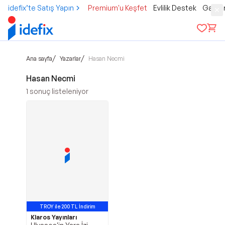
idefix’te Satış Yapın
Premium'u Keşfet
Evlilik Destek
Gamer
/
/
Ana sayfa
Yazarlar
Hasan Necmi
Hasan Necmi
1
sonuç listeleniyor
TROY ile 200 TL İndirim
Klaros Yayınları