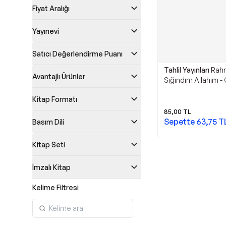
Fiyat Aralığı
Yayınevi
Satıcı Değerlendirme Puanı
Tahlil Yayınları
Rah
Avantajlı Ürünler
Sığındım Allahım - 
Suresinin Gölgesin
Kitap Formatı
Kitap - Tahlil Yayınl
85,00
TL
Sepette
63,75
T
Basım Dili
Kitap Seti
İmzalı Kitap
Kelime Filtresi