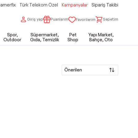
amerfix
Türk Telekom Özel
Kampanyalar
Sipariş Takibi
Giriş yap
Puanlarım
Sepetim
Favorilerim
Spor,
Süpermarket,
Pet
Yapı Market,
Outdoor
Gıda, Temizlik
Shop
Bahçe, Oto
Önerilen