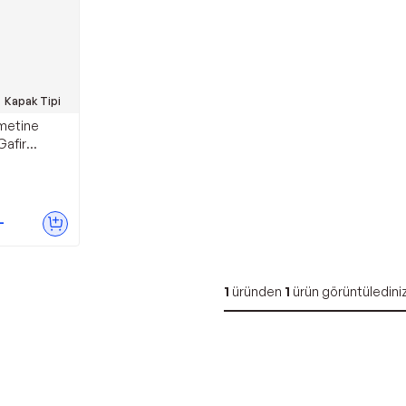
Kapak Tipi
metine
Gafir
de - E-
arı
L
1
üründen
1
ürün görüntüledini