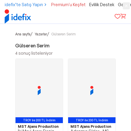
idefix’te Satış Yapın
Premium'u Keşfet
Evlilik Destek
Gamer
/
/
Ana sayfa
Yazarlar
Gülseren Serim
Gülseren Serim
4
sonuç listeleniyor
TROY ile 200 TL İndirim
TROY ile 200 TL İndirim
MST Ajans Production
MST Ajans Production