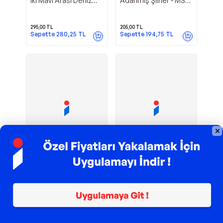
İki Mavi Arası Deniz
Adanmış Şiirler - MST
Kızı - MST Ajans
Ajans Production
Production
295,00
TL
205,00
TL
Sepette
280,25
TL
Sepette
194,75
TL
TROY ile 200 TL İndirim
TROY ile 200 TL İndirim
Adı
Yazşader Yayıncılık
Yazşader Yayıncılık
Arafta Bir Aşkopat -
Aşk - Vedama Hoş
Şiir Aşkına - Yazşader
Geldin Sevgili -
Yayıncılık
Yazşader Yayıncılık
213,90
TL
201,60
TL
Sepette
207,48
TL
Sepette
151,20
TL