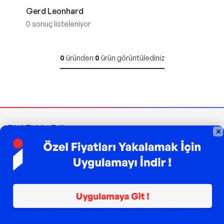
Gerd Leonhard
0
sonuç listeleniyor
0
üründen
0
ürün görüntülediniz
Bizi Takip Edin
Sipariş Takibi