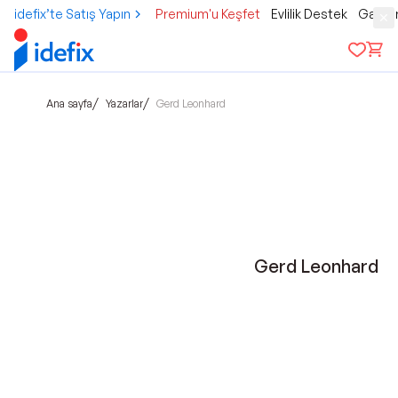
idefix’te Satış Yapın
Premium'u Keşfet
Evlilik Destek
Gamer
/
/
Ana sayfa
Yazarlar
Gerd Leonhard
Gerd Leonhard