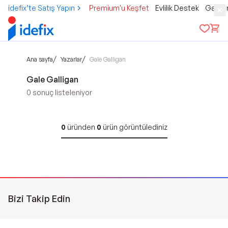
idefix’te Satış Yapın
Premium'u Keşfet
Evlilik Destek
Gamer
/
/
Ana sayfa
Yazarlar
Gale Galligan
Gale Galligan
0
sonuç listeleniyor
0
üründen
0
ürün görüntülediniz
Bizi Takip Edin