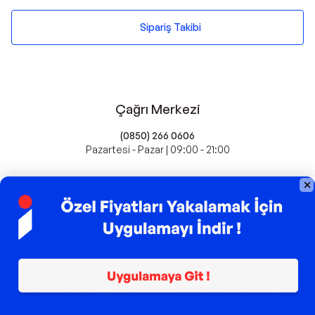
Sipariş Takibi
Çağrı Merkezi
(0850) 266 0606
Pazartesi - Pazar | 09:00 - 21:00
idefix'te Satış Yapın
Popüler Markalar
Farmasi
Xiaomi
Fissler
Kawai
Hankook
Lavazza
Fashcolle
Pro Plan