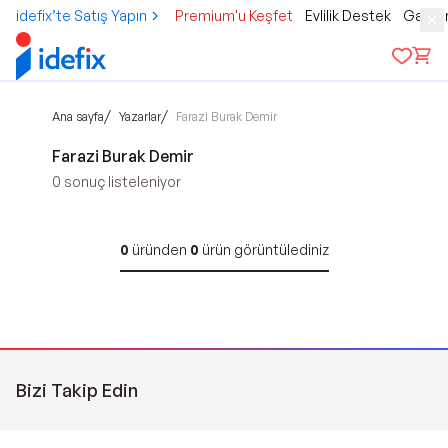
idefix’te Satış Yapın
Premium'u Keşfet
Evlilik Destek
Gamer
/
/
Ana sayfa
Yazarlar
Farazi Burak Demir
Farazi Burak Demir
0
sonuç listeleniyor
0
üründen
0
ürün görüntülediniz
Bizi Takip Edin