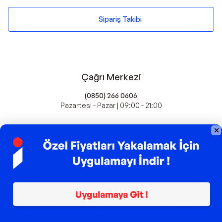
Sipariş Takibi
Çağrı Merkezi
(0850) 266 0606
Pazartesi - Pazar | 09:00 - 21:00
idefix'te Satış Yapın
Popüler Markalar
Farmasi
Xiaomi
Fissler
Kawai
Hankook
Lavazza
Fashcolle
Pro Plan