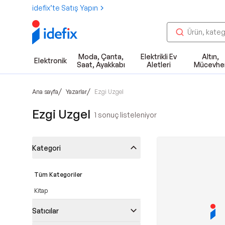
idefix’te Satış Yapın
Moda, Çanta,
Elektrikli Ev
Altın,
Elektronik
Saat, Ayakkabı
Aletleri
Mücevhe
/
/
Ana sayfa
Yazarlar
Ezgi Uzgel
Ezgi Uzgel
1
sonuç listeleniyor
Kategori
Tüm Kategoriler
Kitap
Satıcılar