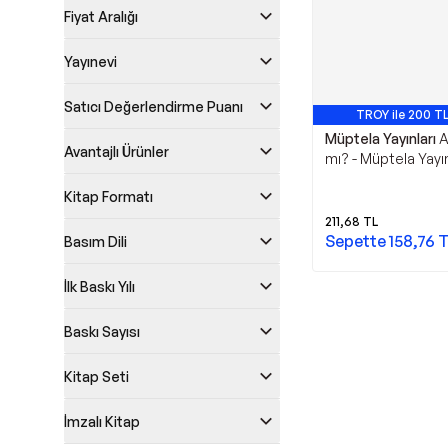
Fiyat Aralığı
Yayınevi
Satıcı Değerlendirme Puanı
TROY ile 200 TL
Müptela Yayınları
A
Avantajlı Ürünler
mı? - Müptela Yayın
Kitap Formatı
211,68
TL
Sepette
158,76
T
Basım Dili
İlk Baskı Yılı
Baskı Sayısı
Kitap Seti
İmzalı Kitap