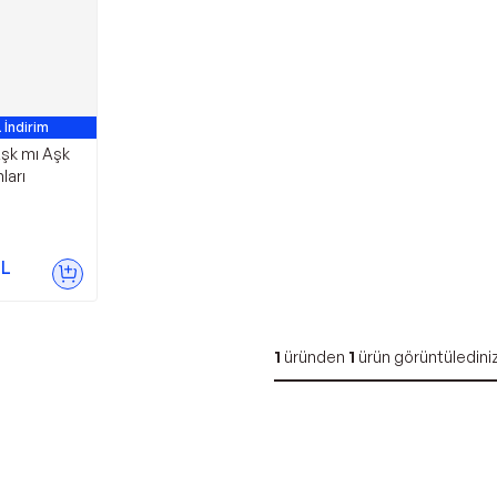
 İndirim
şk mı Aşk
ları
L
1
üründen
1
ürün görüntüledini