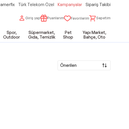
amerfix
Türk Telekom Özel
Kampanyalar
Sipariş Takibi
Giriş yap
Puanlarım
Sepetim
Favorilerim
Spor,
Süpermarket,
Pet
Yapı Market,
Outdoor
Gıda, Temizlik
Shop
Bahçe, Oto
Önerilen