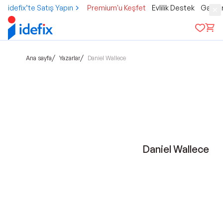
idefix’te Satış Yapın
Premium'u Keşfet
Evlilik Destek
Gamer
/
/
Ana sayfa
Yazarlar
Daniel Wallece
Daniel Wallece