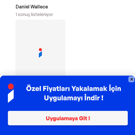
Daniel Wallece
1
sonuç listeleniyor
TROY ile 200 TL İndirim
Eksik Parça Yayınları
Olağanüstü
Maceralar - Eksik
Parça Yayınları
115,75
TL
Sepette
112,28
TL