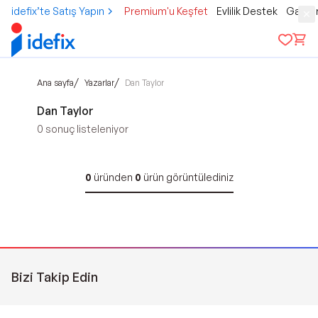
idefix’te Satış Yapın
Premium'u Keşfet
Evlilik Destek
Gamer
/
/
Ana sayfa
Yazarlar
Dan Taylor
Dan Taylor
0
sonuç listeleniyor
0
üründen
0
ürün görüntülediniz
Bizi Takip Edin