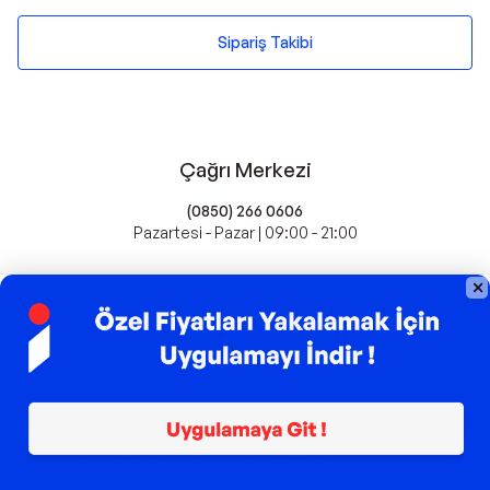
Sipariş Takibi
Çağrı Merkezi
(0850) 266 0606
Pazartesi - Pazar | 09:00 - 21:00
idefix'te Satış Yapın
Popüler Markalar
Farmasi
Xiaomi
Fissler
Kawai
Hankook
Lavazza
Fashcolle
Pro Plan