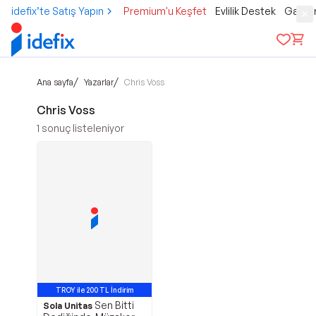
idefix’te Satış Yapın
Premium'u Keşfet
Evlilik Destek
Gamer
/
/
Ana sayfa
Yazarlar
Chris Voss
Chris Voss
1
sonuç listeleniyor
TROY ile 200 TL İndirim
Sen Bitti
Sola Unitas