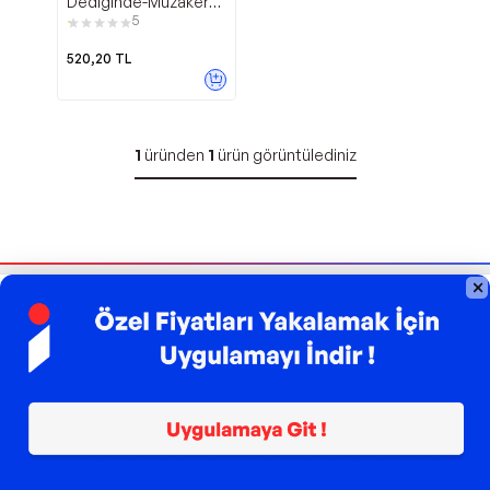
Dediğinde-Müzakere
ve Arabuluculuk
5
Sanatı - Sola Unitas
520,20
TL
1
üründen
1
ürün görüntülediniz
Bizi Takip Edin
Sipariş Takibi