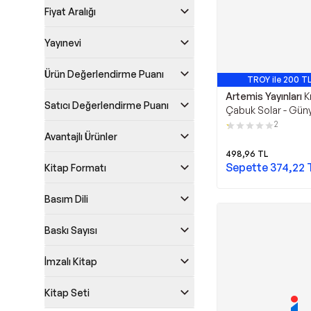
Fiyat Aralığı
Yayınevi
Ürün Değerlendirme Puanı
TROY ile 200 TL
Artemis Yayınları
K
Satıcı Değerlendirme Puanı
Çabuk Solar - Gün
Vesikalığı - Artemis
2
Avantajlı Ürünler
498,96
TL
Sepette
374,22
Kitap Formatı
Basım Dili
Baskı Sayısı
İmzalı Kitap
Kitap Seti