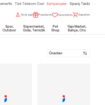
amerfix
Türk Telekom Özel
Kampanyalar
Sipariş Takibi
Giriş yap
Puanlarım
Sepetim
Favorilerim
Spor,
Süpermarket,
Pet
Yapı Market,
Outdoor
Gıda, Temizlik
Shop
Bahçe, Oto
Önerilen