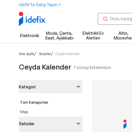
idefix’te Satış Yapın
Moda, Çanta,
Elektrikli Ev
Altın,
Elektronik
Saat, Ayakkabı
Aletleri
Mücevhe
/
/
Ana sayfa
Yazarlar
Ceyda Kalender
Ceyda Kalender
7
sonuç listeleniyor
Kategori
Tüm Kategoriler
Kitap
Satıcılar