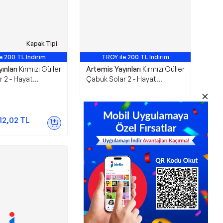
Kapak Tipi
e 200 TL İndirim
TROY ile 200 TL İndirim
ınları
Kırmızı Güller
Artemis Yayınları
Kırmızı Güller
 2 - Hayat
Çabuk Solar 2 - Hayat
i - Artemis
Dönemeçleri - Kutulu Set -
Artemis Yayınları
650,16
TL
12,02
TL
Sepette
487,62
TL