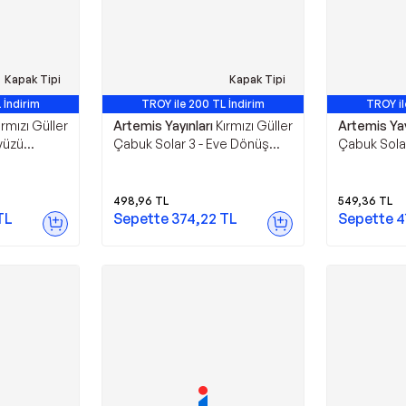
Kapak Tipi
Kapak Tipi
 İndirim
TROY ile 200 TL İndirim
TROY il
ırmızı Güller
Artemis Yayınları
Kırmızı Güller
Artemis Yay
yüzü
Çabuk Solar 3 - Eve Dönüş
Çabuk Solar
 Yayınları
Devrimi - Artemis Yayınları
Dönemeçler
Yayınları
498,96
TL
549,36
TL
TL
Sepette
374,22
TL
Sepette
4