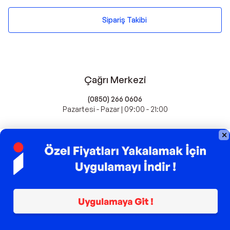
Sipariş Takibi
Çağrı Merkezi
(0850) 266 0606
Pazartesi - Pazar | 09:00 - 21:00
idefix'te Satış Yapın
Popüler Markalar
Farmasi
Xiaomi
Fissler
Kawai
Hankook
Lavazza
Fashcolle
Pro Plan