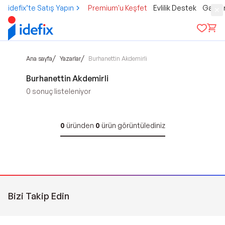
idefix’te Satış Yapın
Premium'u Keşfet
Evlilik Destek
Gamer
/
/
Ana sayfa
Yazarlar
Burhanettin Akdemirli
Burhanettin Akdemirli
0
sonuç listeleniyor
0
üründen
0
ürün görüntülediniz
Bizi Takip Edin