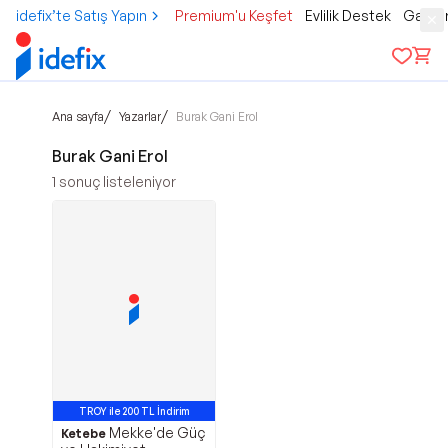
idefix’te Satış Yapın
Premium'u Keşfet
Evlilik Destek
Gamer
/
/
Ana sayfa
Yazarlar
Burak Gani Erol
Burak Gani Erol
1
sonuç listeleniyor
TROY ile 200 TL İndirim
Mekke'de Güç
Ketebe