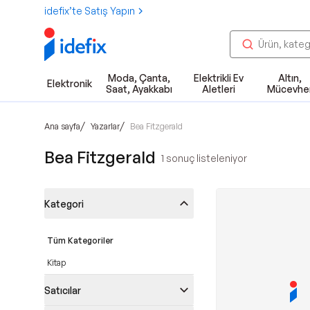
idefix’te Satış Yapın
Moda, Çanta,
Elektrikli Ev
Altın,
Elektronik
Saat, Ayakkabı
Aletleri
Mücevhe
/
/
Ana sayfa
Yazarlar
Bea Fitzgerald
Bea Fitzgerald
1
sonuç listeleniyor
Kategori
Tüm Kategoriler
Kitap
Satıcılar