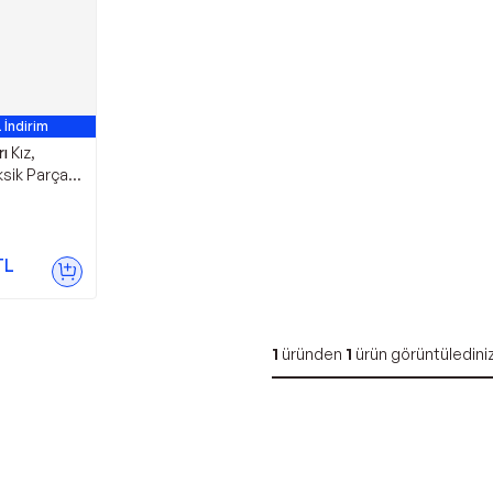
 İndirim
rı
Kız,
Eksik Parça
TL
1
üründen
1
ürün görüntüledini