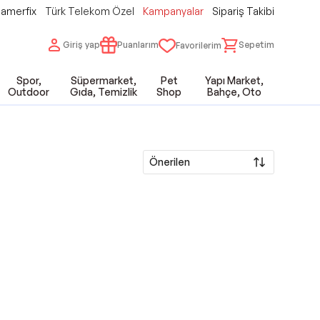
amerfix
Türk Telekom Özel
Kampanyalar
Sipariş Takibi
Giriş yap
Puanlarım
Sepetim
Favorilerim
Spor,
Süpermarket,
Pet
Yapı Market,
Outdoor
Gıda, Temizlik
Shop
Bahçe, Oto
Önerilen