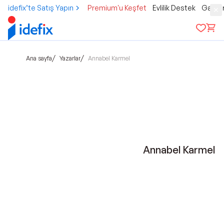
idefix’te Satış Yapın
Premium'u Keşfet
Evlilik Destek
Gamer
/
/
Ana sayfa
Yazarlar
Annabel Karmel
Annabel Karmel