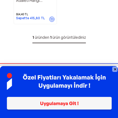
Adaleti Hangi
Rasyonellik - Livera
Yayınevi
554,40
TL
Sepette
415,80
TL
1
üründen
1
ürün görüntülediniz
Bizi Takip Edin
Sipariş Takibi