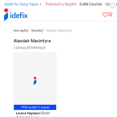
idefix’te Satış Yapın
Premium'u Keşfet
Evlilik Destek
Gamer
/
/
Ana sayfa
Yazarlar
Alasdair Macintyre
Alasdair Macintyre
1
sonuç listeleniyor
TROY ile 200 TL İndirim
Kimin
Livera Yayınevi