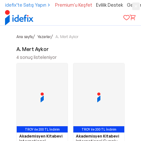
idefix’te Satış Yapın
Premium'u Keşfet
Evlilik Destek
Gamer
/
/
Ana sayfa
Yazarlar
A. Mert Aykor
A. Mert Aykor
4
sonuç listeleniyor
TROY ile 200 TL İndirim
TROY ile 200 TL İndirim
Akademisyen Kitabevi
Akademisyen Kitabevi