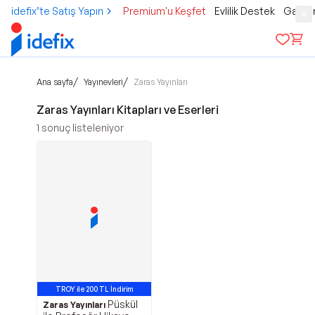
idefix’te Satış Yapın
Premium'u Keşfet
Evlilik Destek
Gamer
/
/
Ana sayfa
Yayınevleri
Zaras Yayınları
Zaras Yayınları Kitapları ve Eserleri
1
sonuç listeleniyor
TROY ile 200 TL İndirim
Püskül
Zaras Yayınları