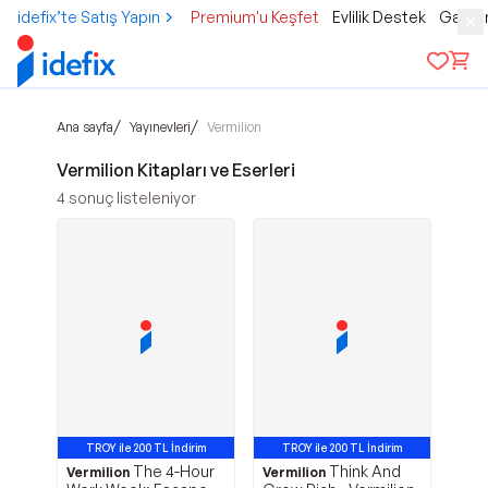
idefix’te Satış Yapın
Premium'u Keşfet
Evlilik Destek
Gamer
/
/
Ana sayfa
Yayınevleri
Vermilion
Vermilion Kitapları ve Eserleri
4
sonuç listeleniyor
TROY ile 200 TL İndirim
TROY ile 200 TL İndirim
The 4-Hour
Think And
Vermilion
Vermilion