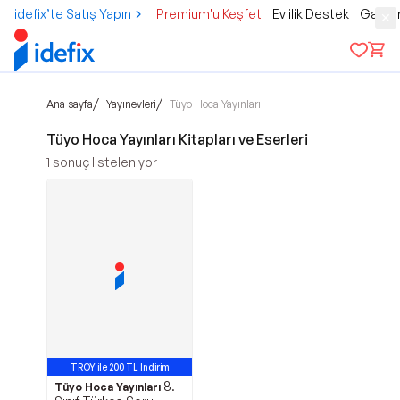
idefix’te Satış Yapın
Premium'u Keşfet
Evlilik Destek
Gamer
/
/
Ana sayfa
Yayınevleri
Tüyo Hoca Yayınları
Tüyo Hoca Yayınları Kitapları ve Eserleri
1
sonuç listeleniyor
TROY ile 200 TL İndirim
8.
Tüyo Hoca Yayınları