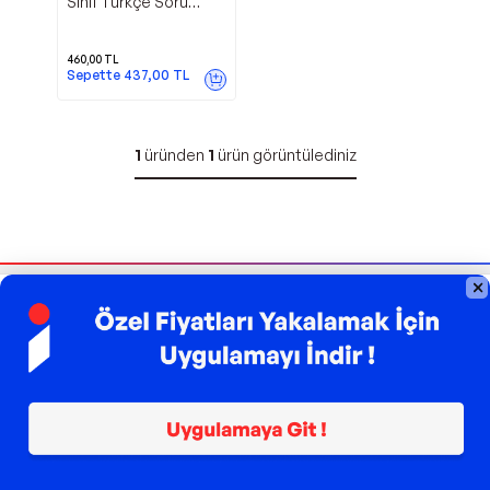
Sınıf Türkçe Soru
Bankası - Tüyo Hoca
Yayınları
460,00
TL
Sepette
437,00
TL
1
üründen
1
ürün görüntülediniz
Bizi Takip Edin
Sipariş Takibi