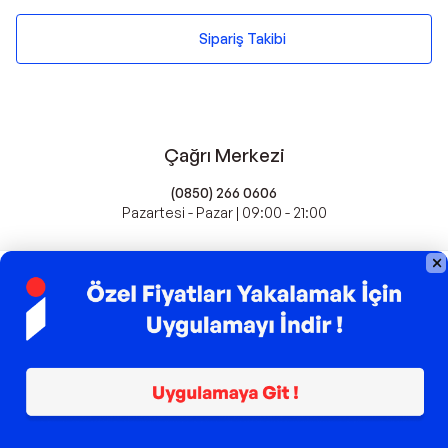
Sipariş Takibi
Çağrı Merkezi
(0850) 266 0606
Pazartesi - Pazar | 09:00 - 21:00
idefix'te Satış Yapın
Popüler Markalar
Farmasi
Xiaomi
Fissler
Kawai
Hankook
Lavazza
Fashcolle
Pro Plan