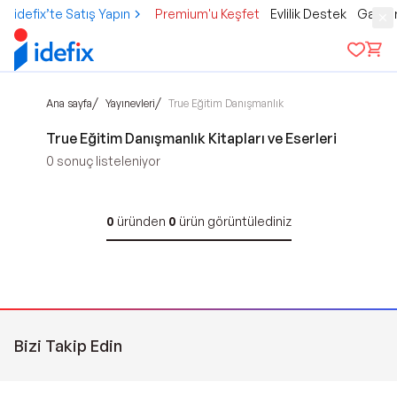
idefix’te Satış Yapın
Premium'u Keşfet
Evlilik Destek
Gamer
/
/
Ana sayfa
Yayınevleri
True Eğitim Danışmanlık
True Eğitim Danışmanlık Kitapları ve Eserleri
0
sonuç listeleniyor
0
üründen
0
ürün görüntülediniz
Bizi Takip Edin