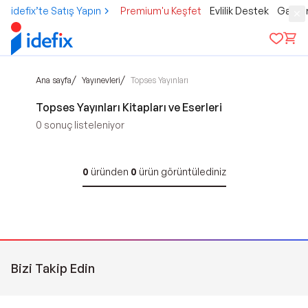
idefix’te Satış Yapın
Premium'u Keşfet
Evlilik Destek
Gamer
/
/
Ana sayfa
Yayınevleri
Topses Yayınları
Topses Yayınları Kitapları ve Eserleri
0
sonuç listeleniyor
0
üründen
0
ürün görüntülediniz
Bizi Takip Edin