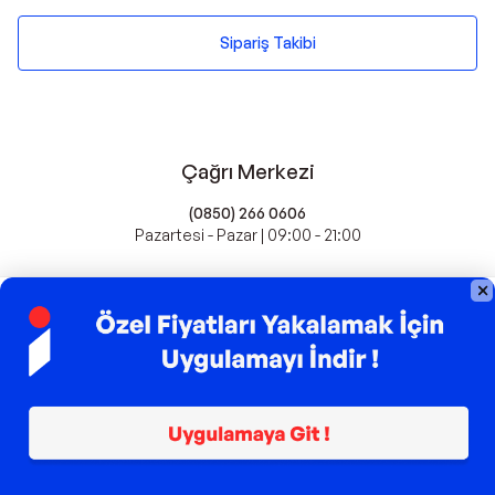
Sipariş Takibi
Çağrı Merkezi
(0850) 266 0606
Pazartesi - Pazar | 09:00 - 21:00
idefix'te Satış Yapın
Popüler Markalar
Farmasi
Xiaomi
Fissler
Kawai
Hankook
Lavazza
Fashcolle
Pro Plan