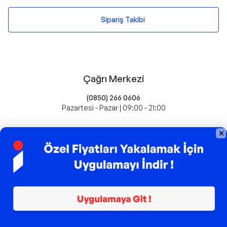
Sipariş Takibi
Çağrı Merkezi
(0850) 266 0606
Pazartesi - Pazar | 09:00 - 21:00
idefix'te Satış Yapın
Popüler Markalar
Farmasi
Xiaomi
Fissler
Kawai
Hankook
Lavazza
Fashcolle
Pro Plan