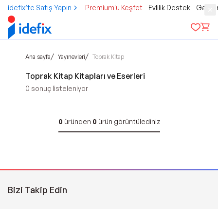
idefix’te Satış Yapın
Premium'u Keşfet
Evlilik Destek
Gamer
/
/
Ana sayfa
Yayınevleri
Toprak Kitap
Toprak Kitap Kitapları ve Eserleri
0
sonuç listeleniyor
0
üründen
0
ürün görüntülediniz
Bizi Takip Edin